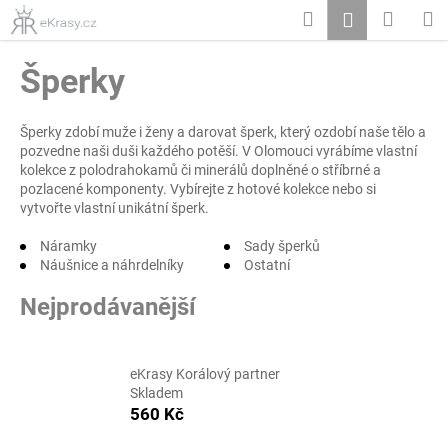
K
Přejít
Hledat
Nákup
M
Přihlášení
na
o
obsah
Zpět
Zpět
košík
š
Šperky
í
C
k
o
Šperky zdobí muže i ženy a darovat šperk, který ozdobí naše tělo a
pozvedne naši duši každého potěší. V Olomouci vyrábíme vlastní
p
kolekce z polodrahokamů či minerálů doplněné o stříbrné a
o
pozlacené komponenty. Vybírejte z hotové kolekce nebo si
vytvořte vlastní unikátní šperk.
t
ř
Náramky
Sady šperků
e
Náušnice a náhrdelníky
Ostatní
b
Nejprodávanější
u
j
e
eKrasy Korálový partner
t
Skladem
560 Kč
e
n