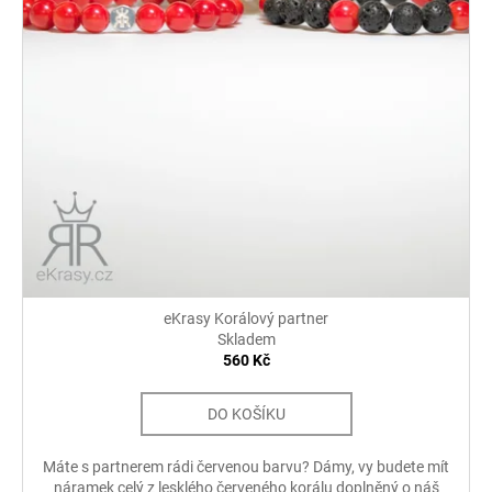
č
u
j
e
m
e
EKRASY
SADA
MILUJI
TĚ
560
Kč
eKrasy Korálový partner
Skladem
560 Kč
DO KOŠÍKU
Máte s partnerem rádi červenou barvu? Dámy, vy budete mít
náramek celý z lesklého červeného korálu doplněný o náš