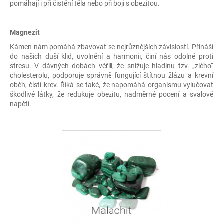
pomáhají i při čistění těla nebo při boji s obezitou.
Magnezit
Kámen nám pomáhá zbavovat se nejrůznějších závislostí. Přináší
do našich duší klid, uvolnění a harmonii, činí nás odolné proti
stresu. V dávných dobách věřili, že snižuje hladinu tzv. „zlého“
cholesterolu, podporuje správně fungující štítnou žlázu a krevní
oběh, čistí krev. Říká se také, že napomáhá organismu vylučovat
škodlivé látky, že redukuje obezitu, nadměrné pocení a svalové
napětí.