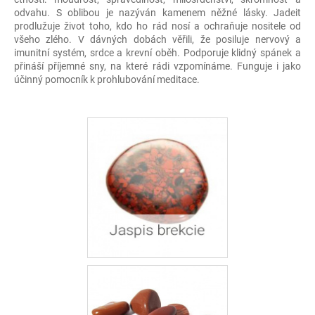
odvahu. S oblibou je nazýván kamenem něžné lásky. Jadeit
prodlužuje život toho, kdo ho rád nosí a ochraňuje nositele od
všeho zlého. V dávných dobách věřili, že posiluje nervový a
imunitní systém, srdce a krevní oběh. Podporuje klidný spánek a
přináší příjemné sny, na které rádi vzpomínáme. Funguje i jako
účinný pomocník k prohlubování meditace.