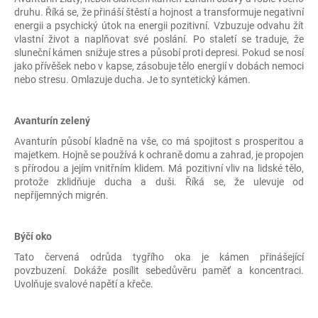
druhu. Říká se, že přináší štěstí a hojnost a transformuje negativní
energii a psychický útok na energii pozitivní. Vzbuzuje odvahu žít
vlastní život a naplňovat své poslání. Po staletí se traduje, že
sluneční kámen snižuje stres a působí proti depresi. Pokud se nosí
jako přívěšek nebo v kapse, zásobuje tělo energií v dobách nemoci
nebo stresu. Omlazuje ducha. Je to syntetický kámen.
Avanturín zelený
Avanturín působí kladně na vše, co má spojitost s prosperitou a
majetkem. Hojně se používá k ochraně domu a zahrad, je propojen
s přírodou a jejím vnitřním klidem. Má pozitivní vliv na lidské tělo,
protože zklidňuje ducha a duši. Říká se, že ulevuje od
nepříjemných migrén.
Býčí oko
Tato červená odrůda tygřího oka je kámen přinášející
povzbuzení. Dokáže posílit sebedůvěru paměť a koncentraci.
Uvolňuje svalové napětí a křeče.