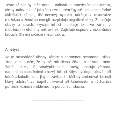
Tento kámen byl ctěn nejen u Indiánů na americkém kontinentu,
ale byl nalezen také jako šperk ve starém Egyptě. Je to mimořádně
uklidňující kámen, tiší nervový systém, udržuje v rovnováze
mužskou a ženskou energii, rozptyluje negativní bloky. Zmenšuje
obavy a strach, zvyšuje intuici, pohlcuje škodlivé záření z
mobilních telefonů a mikrovlnek. Zajišťuje úspěch v riskantních
krocích. Otevírá srdeční a krční čakru.
Ametyst
Je to mimořádně účinný kámen s ohromnou ochrannou silou.
Traduje se o něm, že by měl mít silnou léčivou a očistnou moc.
Zahání stres, tiší všudypřítomné strachy, posiluje věrnost,
napomáhá soustředění a rozvíjí intuici. Kdysi byl doporučován při
léčbě alkoholismu a jiných závislostí. Měl by zmírňovat bolesti
hlavy, odstraňovat napětí, ulevovat při žaludečních a dýchacích
potížích, kožních problémech a poruchách sluchu.