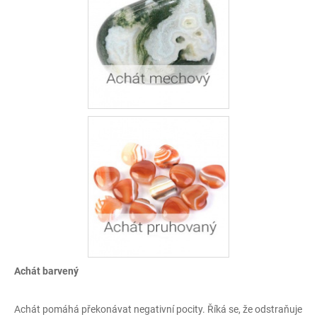
a
j
í
t
?
HLEDAT
D
o
p
o
Achát barvený
r
u
Achát pomáhá překonávat negativní pocity. Říká se, že odstraňuje