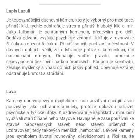
Lapis Lazuli
Je topovznášející duchovní kámen, který je výborný pro meditace,
přináší klid, rychle odstraňuje stres a přináší hluboký klid a mír.
Jako talisman je ochranným kamenem, především pro děti.
Dodává odvahu, zvyšuje psychické vědomí. Udržuje v rovnováze
5. čakru a otevírá 6. čakru. Přináší soucit, poctivost a čestnost. V
dávných dobách věřili, že odstraňuje potíže s komunikací, učí
naslouchání druhým. Odhaluje vnitřní pravdu, umožňuje
sebevyjádření bez lpění na kompromisech. Podporuje kreativitu,
zesiluje myšlenky a vnáší do nich jasný pohled. Upevňuje vztahy,
odstraňuje krutost a strádání.
Láva
Kameny dodávají svým majitelům silnou pozitivní energii. Jsou
používány jako ochranné amulety, protože dokážou odrážet
psychické a fyzické útoky. K uzdravování je například v minulosti
využívali staří Číňané nebo Mayové. Havajané je zase používali ke
stavbě náboženských staveb nebo staveb určených k
uzdravování, tedy takových menších „nemocnic“. Lávové kameny
jsou symbolem životní rovnováhy, cílevědomosti a říká se, že