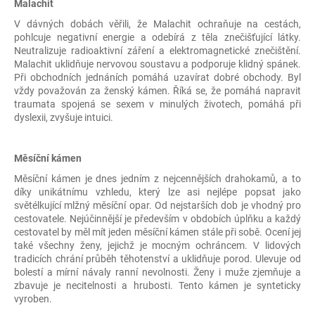
Malachit
V dávných dobách věřili, že Malachit ochraňuje na cestách,
pohlcuje negativní energie a odebírá z těla znečišťující látky.
Neutralizuje radioaktivní záření a elektromagnetické znečištění.
Malachit uklidňuje nervovou soustavu a podporuje klidný spánek.
Při obchodních jednáních pomáhá uzavírat dobré obchody. Byl
vždy považován za ženský kámen. Říká se, že pomáhá napravit
traumata spojená se sexem v minulých životech, pomáhá při
dyslexii, zvyšuje intuici.
Měsíční kámen
Měsíční kámen je dnes jedním z nejcennějších drahokamů, a to
díky unikátnímu vzhledu, který lze asi nejlépe popsat jako
světélkující mlžný měsíční opar. Od nejstarších dob je vhodný pro
cestovatele. Nejúčinnější je především v obdobích úplňku a každý
cestovatel by měl mít jeden měsíční kámen stále při sobě. Ocení jej
také všechny ženy, jejichž je mocným ochráncem. V lidových
tradicích chrání průběh těhotenství a uklidňuje porod. Ulevuje od
bolestí a mírní návaly ranní nevolnosti. Ženy i muže zjemňuje a
zbavuje je necitelnosti a hrubosti. Tento kámen je synteticky
vyroben.