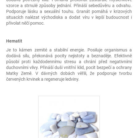
vzorce a strnulé způsoby jednání. Přináší sebedůvěru a odvahu.
Podporuje lásku a sexuální touhu. Granát pomáhá v krizových
situacích nalézat východiska a dodat víru v lepší budoucnost i
přivolat něčí pomoc.
Hematit
Je to kámen zemité a stabilní energie. Posiluje organismus a
dodává sílu, překonává pocity nejistoty a beznaděje. Efektivně
působí proti každodennímu stresu a chrání před negativními
duchovními vlivy. Přináší duši vnitřní klid, pocit bezpečí a ochrany
Matky Země. V dávných dobách věřili, že podporuje tvorbu
červených krvinek a regeneruje ledviny.