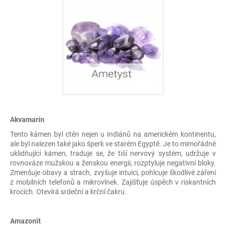
Akvamarín
Tento kámen byl ctěn nejen u Indiánů na americkém kontinentu,
ale byl nalezen také jako šperk ve starém Egyptě. Je to mimořádně
uklidňující kámen, traduje se, že tiší nervový systém, udržuje v
rovnováze mužskou a ženskou energii, rozptyluje negativní bloky.
Zmenšuje obavy a strach, zvyšuje intuici, pohlcuje škodlivé záření
z mobilních telefonů a mikrovlnek. Zajišťuje úspěch v riskantních
krocích. Otevírá srdeční a krční čakru.
Amazonit