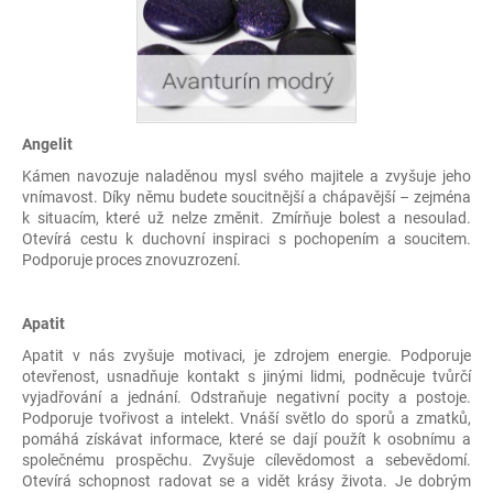
Angelit
Kámen navozuje naladěnou mysl svého majitele a zvyšuje jeho
vnímavost. Díky němu budete soucitnější a chápavější – zejména
k situacím, které už nelze změnit. Zmírňuje bolest a nesoulad.
Otevírá cestu k duchovní inspiraci s pochopením a soucitem.
Podporuje proces znovuzrození.
Apatit
Apatit v nás zvyšuje motivaci, je zdrojem energie. Podporuje
otevřenost, usnadňuje kontakt s jinými lidmi, podněcuje tvůrčí
vyjadřování a jednání. Odstraňuje negativní pocity a postoje.
Podporuje tvořivost a intelekt. Vnáší světlo do sporů a zmatků,
pomáhá získávat informace, které se dají použít k osobnímu a
společnému prospěchu. Zvyšuje cílevědomost a sebevědomí.
Otevírá schopnost radovat se a vidět krásy života. Je dobrým