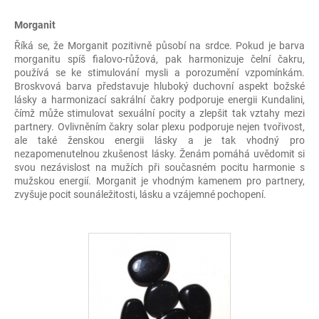
Morganit
Říká se, že Morganit pozitivně působí na srdce. Pokud je barva
morganitu spíš fialovo-růžová, pak harmonizuje čelní čakru,
používá se ke stimulování mysli a porozumění vzpomínkám.
Broskvová barva představuje hluboký duchovní aspekt božské
lásky a harmonizací sakrální čakry podporuje energii Kundalini,
čímž může stimulovat sexuální pocity a zlepšit tak vztahy mezi
partnery. Ovlivněním čakry solar plexu podporuje nejen tvořivost,
ale také ženskou energii lásky a je tak vhodný pro
nezapomenutelnou zkušenost lásky. Ženám pomáhá uvědomit si
svou nezávislost na mužích při současném pocitu harmonie s
mužskou energií. Morganit je vhodným kamenem pro partnery,
zvyšuje pocit sounáležitosti, lásku a vzájemné pochopení.