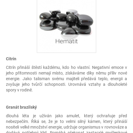
Citrín
Citrín přináší štěstí každému, kdo ho vlastní. Negativní emoce v
jeho přítomnosti nemají místo, získáváme díky němu příliv nové
energie. Jako talisman svému majiteli předává teplo, energii a
zvyšuje jeho tvůrčí schopnosti. Urovnává vztahy a dlouholeté
spory v rodině.
Granát brazilský
dlouhá léta je užíván jako amulet, který ochraňuje před
nebezpečím. Říká se, že je to velmi silný kámen, který přináší
nositeli velké množství energie, udržuje organismus v rovnováze a
dodává potřebný klid. Pomáhá překonat zastaralé myšlenkové