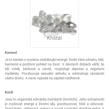
Karneol
Je to kámen s vysokou stabilizující energií. Dodá Vám odvahu, klid,
harmonii a pozitivní pohled na život. V dávných dobách věřili, že
tiší vztek, žárlivost a závist, rozptyluje deprese a negativní
myšlenky. Povzbuzuje sexuální aktivitu a odstraňuje závislosti
všeho druhu. A navíc vypadá na zápěstí nádherně.
Korál
Jsou to organické schránky mořských živočichů. Jeho schopností
je zvyšovat energii a životní sílu, povzbuzovat, hřát a oživovat.
Značí lásku, oddanost, pokoru a soucit s trpícími. Posiluje srdce. V