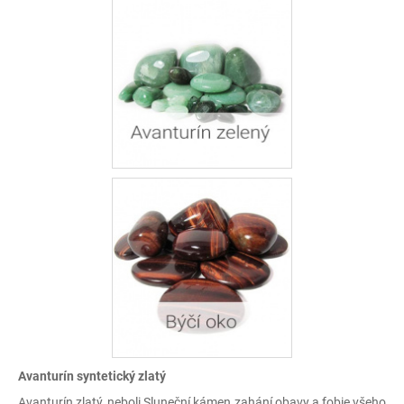
Avanturín syntetický zlatý
Avanturín zlatý, neboli Sluneční kámen zahání obavy a fobie všeho