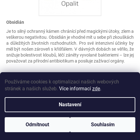
Obsidián
Je to silný ochranný kámen chránící před magickými útoky, zlem a
veškerou negativitou. Obsidián je vhodné mít u sebe při zkouškách
a důležitých životních rozhodnutích. Pro své intenzivní účinky by
měl být nošen zároveň s křišťálem. V dávných dobách se věřilo, že
snižuje bolestivost kloubů, léčí záněty vyvolané bakteriemi – lze jej
považovat za přírodní antibiotikum a posiluje zažívací orgány.
Onyx
Používáme cookies k optimalizaci našich webových
Je to ochranný kámen, který pomáhá při konfliktech všeho druhu,
stránek a našich služeb.
Více informací
zde
.
chrání život, dodává sílu, pomáhá v těžkých a nesrozumitelných
obdobích. Při mimořádném fyzickém i citovém vypětí, zaměřuje
Nastavení
naši energii jedním směrem, přináší ráznost a vytrvalost. Dovoluje
nám stát se pány svého osudu, pomáhá se zbavovat starých
traumat ovlivňující současný život, snižuje strach a obavy.
Odmítnout
Souhlasím
Opalit syntetický