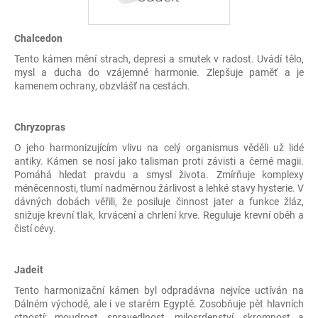
Chalcedon
Tento kámen mění strach, depresi a smutek v radost. Uvádí tělo,
mysl a ducha do vzájemné harmonie. Zlepšuje paměť a je
kamenem ochrany, obzvlášť na cestách.
Chryzopras
O jeho harmonizujícím vlivu na celý organismus věděli už lidé
antiky. Kámen se nosí jako talisman proti závisti a černé magii.
Pomáhá hledat pravdu a smysl života. Zmírňuje komplexy
méněcennosti, tlumí nadměrnou žárlivost a lehké stavy hysterie. V
dávných dobách věřili, že posiluje činnost jater a funkce žláz,
snižuje krevní tlak, krvácení a chrlení krve. Reguluje krevní oběh a
čistí cévy.
Jadeit
Tento harmonizační kámen byl odpradávna nejvíce uctíván na
Dálném východě, ale i ve starém Egyptě. Zosobňuje pět hlavních
ctností: moudrost, spravedlnost, milosrdenství, skromnost a