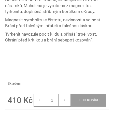
č
náramků, Mahulena je vyrobena z magnezitu a
u
tyrkenitu, doplněná stříbrným korálkem eKrasy.
j
e
Magnezit symbolizuje čistotu, nevinnost a volnost.
m
Brání před falešnými přáteli a falešnou láskou.
e
Tyrkenit navozuje pocit klidu a přináší trpělivost.
Chrání před kritikou a brání sebepoškozování.
EKRASY
SADA
MODRO-
BÍLÁ
410
Kč
Skladem
410 Kč
DO KOŠÍKU
Měrná
cena: