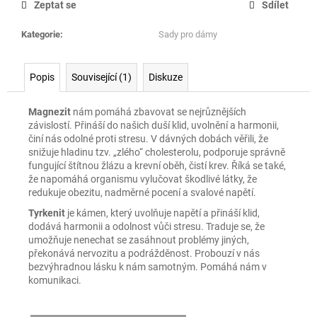
Zeptat se
Sdílet
Kategorie
:
Sady pro dámy
Popis
Související (1)
Diskuze
Magnezit
nám pomáhá zbavovat se nejrůznějších
závislostí. Přináší do našich duší klid, uvolnění a harmonii,
činí nás odolné proti stresu. V dávných dobách věřili, že
snižuje hladinu tzv. „zlého“ cholesterolu, podporuje správně
fungující štítnou žlázu a krevní oběh, čistí krev. Říká se také,
že napomáhá organismu vylučovat škodlivé látky, že
redukuje obezitu, nadměrné pocení a svalové napětí.
Tyrkenit
je kámen, který uvolňuje napětí a přináší klid,
dodává harmonii a odolnost vůči stresu. Traduje se, že
umožňuje nenechat se zasáhnout problémy jiných,
překonává nervozitu a podrážděnost. Probouzí v nás
bezvýhradnou lásku k nám samotným. Pomáhá nám v
komunikaci.