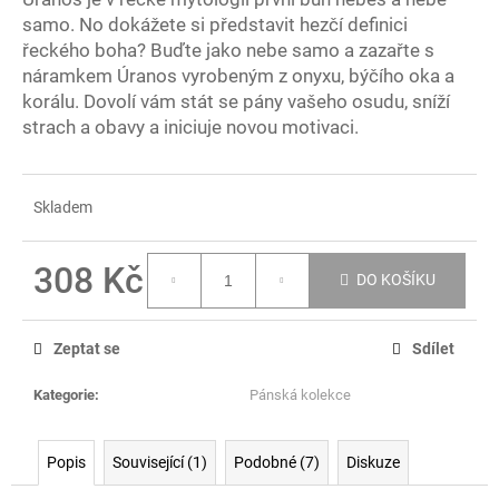
č
samo. No dokážete si představit hezčí definici
u
řeckého boha? Buďte jako nebe samo a zazařte s
j
e
náramkem Úranos vyrobeným z onyxu, býčího oka a
m
korálu. Dovolí vám stát se pány vašeho osudu, sníží
e
strach a obavy a iniciuje novou motivaci.
EKRASY
Skladem
SADA
VALENTÝNKA
1
308 Kč
410
DO KOŠÍKU
Kč
Měrná
cena:
Zeptat se
Sdílet
Kategorie
:
Pánská kolekce
Popis
Související (1)
Podobné (7)
Diskuze