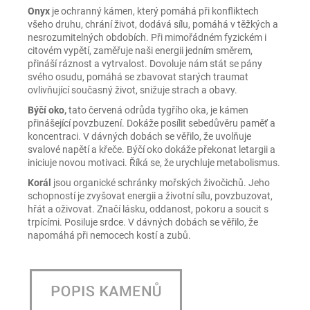
Onyx
je ochranný kámen, který pomáhá při konfliktech
všeho druhu, chrání život, dodává sílu, pomáhá v těžkých a
nesrozumitelných obdobích. Při mimořádném fyzickém i
citovém vypětí, zaměřuje naši energii jedním směrem,
přináší ráznost a vytrvalost. Dovoluje nám stát se pány
svého osudu, pomáhá se zbavovat starých traumat
ovlivňující současný život, snižuje strach a obavy.
Býčí oko,
tato červená odrůda tygřího oka, je kámen
přinášející povzbuzení. Dokáže posílit sebedůvěru paměť a
koncentraci. V dávných dobách se věřilo, že uvolňuje
svalové napětí a křeče. Býčí oko dokáže překonat letargii a
iniciuje novou motivaci. Říká se, že urychluje metabolismus.
Korál
jsou organické schránky mořských živočichů. Jeho
schopností je zvyšovat energii a životní sílu, povzbuzovat,
hřát a oživovat. Značí lásku, oddanost, pokoru a soucit s
trpícími. Posiluje srdce. V dávných dobách se věřilo, že
napomáhá při nemocech kostí a zubů.