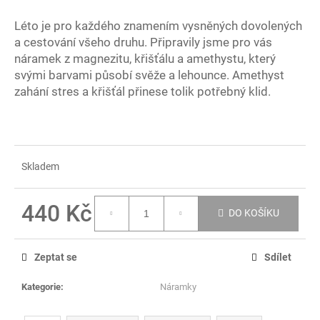
č
u
Léto je pro každého znamením vysněných dovolených
j
a cestování všeho druhu. Připravily jsme pro vás
e
náramek z magnezitu, křišťálu a amethystu, který
m
svými barvami působí svěže a lehounce. Amethyst
e
zahání stres a křišťál přinese tolik potřebný klid.
EKRASY
SADA
MILUJI
TĚ
Skladem
560
Kč
440 Kč
DO KOŠÍKU
Měrná
cena:
Zeptat se
Sdílet
Kategorie
:
Náramky