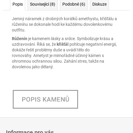
Popis
Související (8)
Podobné (6)
Diskuze
Jemný náramek z drobných korálků amethystu, křišťálu a
růženínu se dokonale hodí ke každému dovolenkovému
outfitu.
Růženín
je kamenem lásky a srdce. Symbolizuje krásu a
uzdravování. Říká se, že
křišťál
pohlcuje negativní energii,
dokáže řešit problémy duše a uvádí tělo do
rovnováhy. Ametyst je mimořádně účinný kámen s
ohromnou ochrannou silou. Zahání stres, takže na
dovolenou jako dělaný.
Z
á
Informace pro vás